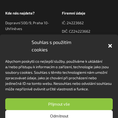
Kde nás najdete?
Firemní údaje
Dopravní 500/9, Praha 10-
IČ: 24223662
Uhříněves
DIČ: CZ24223662
Souhlas s použitím
Kontaktujte nás
Navigace
cookies
poptavky@prodeck.cz
Úvod
Abychom poskytli co nejlepší služby, používáme k ukládání
O nás
+420 778 222 800
a/nebo přístupu k informacím o zařízení, technologie jako jsou
Kontakt
soubory cookies. Souhlas s těmito technologiemi nám umožní
zpracovávat údaje, jako je chování při procházení nebo
jedinečná ID na tomto webu. Nesouhlas nebo odvolání souhlasu
může nepříznivě ovlivnit určité vlastnosti a funkce.
Sledovat na Instagramu
Přijmout vše
Odmítnout