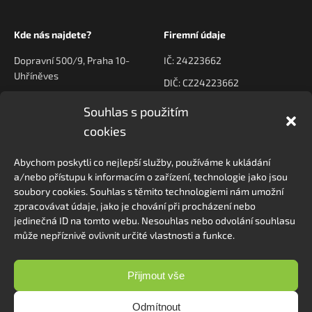
Kde nás najdete?
Firemní údaje
Dopravní 500/9, Praha 10-
IČ: 24223662
Uhříněves
DIČ: CZ24223662
Souhlas s použitím
Kontaktujte nás
Navigace
cookies
poptavky@prodeck.cz
Úvod
Abychom poskytli co nejlepší služby, používáme k ukládání
O nás
+420 778 222 800
a/nebo přístupu k informacím o zařízení, technologie jako jsou
Kontakt
soubory cookies. Souhlas s těmito technologiemi nám umožní
zpracovávat údaje, jako je chování při procházení nebo
jedinečná ID na tomto webu. Nesouhlas nebo odvolání souhlasu
může nepříznivě ovlivnit určité vlastnosti a funkce.
Sledovat na Instagramu
Přijmout vše
Odmítnout