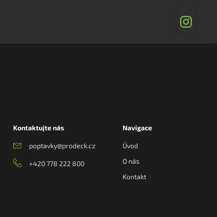
Kontaktujte nás
Navigace
poptavky@prodeck.cz
Úvod
O nás
+420 778 222 800
Kontakt