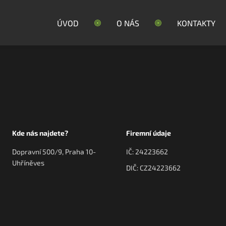
ÚVOD
O NÁS
KONTAKTY
Kde nás najdete?
Firemní údaje
Dopravní 500/9, Praha 10-
IČ: 24223662
Uhříněves
DIČ: CZ24223662