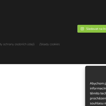
Sledovat na I
y ochrany osobních údajů
Zásady cookies
Abychom po
informacím
těmito tec
procházení
souhlasu m