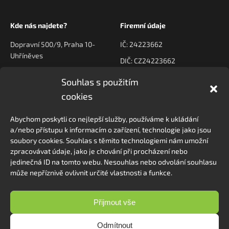
Kde nás najdete?
Firemní údaje
Dopravní 500/9, Praha 10-
IČ: 24223662
Uhříněves
DIČ: CZ24223662
Souhlas s použitím
Kontaktujte nás
Navigace
cookies
poptavky@prodeck.cz
Úvod
Abychom poskytli co nejlepší služby, používáme k ukládání
O nás
+420 778 222 800
a/nebo přístupu k informacím o zařízení, technologie jako jsou
Kontakt
soubory cookies. Souhlas s těmito technologiemi nám umožní
zpracovávat údaje, jako je chování při procházení nebo
jedinečná ID na tomto webu. Nesouhlas nebo odvolání souhlasu
může nepříznivě ovlivnit určité vlastnosti a funkce.
Sledovat na Instagramu
Přijmout vše
Odmítnout