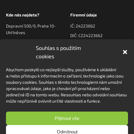
Kde nás najdete?
Firemní údaje
Dopravní 500/9, Praha 10-
IČ: 24223662
Uhříněves
DIČ: CZ24223662
Souhlas s použitím
Kontaktujte nás
Navigace
cookies
poptavky@prodeck.cz
Úvod
Abychom poskytli co nejlepší služby, používáme k ukládání
O nás
+420 778 222 800
a/nebo přístupu k informacím o zařízení, technologie jako jsou
Kontakt
soubory cookies. Souhlas s těmito technologiemi nám umožní
zpracovávat údaje, jako je chování při procházení nebo
jedinečná ID na tomto webu. Nesouhlas nebo odvolání souhlasu
může nepříznivě ovlivnit určité vlastnosti a funkce.
Sledovat na Instagramu
Přijmout vše
Odmítnout