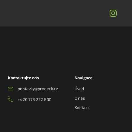
Kontaktujte nás
Navigace
poptavky@prodeck.cz
Úvod
O nás
+420 778 222 800
Kontakt