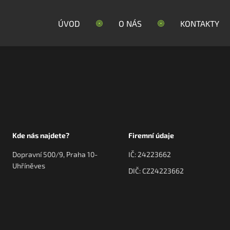
ÚVOD
O NÁS
KONTAKTY
Kde nás najdete?
Firemní údaje
Dopravní 500/9, Praha 10-
IČ: 24223662
Uhříněves
DIČ: CZ24223662