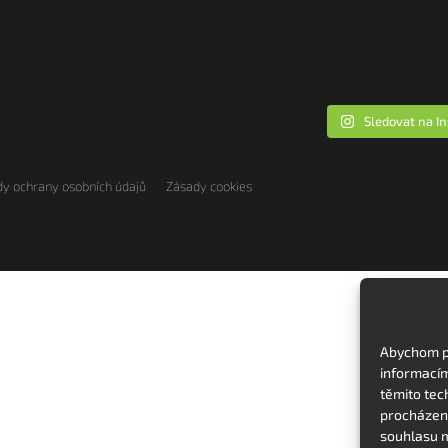
Sledovat na I
y ochrany osobních údajů
Zásady cookies
Abychom po
informacím
těmito tec
procházení
souhlasu m