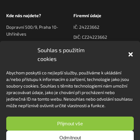
Kde nás najdete?
Firemní údaje
Dopravní 500/9, Praha 10-
IČ: 24223662
Uhříněves
DIČ: CZ24223662
Souhlas s použitím
Kontaktujte nás
Navigace
cookies
poptavky@prodeck.cz
Úvod
Abychom poskytli co nejlepší služby, používáme k ukládání
O nás
+420 778 222 800
a/nebo přístupu k informacím o zařízení, technologie jako jsou
Kontakt
soubory cookies. Souhlas s těmito technologiemi nám umožní
zpracovávat údaje, jako je chování při procházení nebo
jedinečná ID na tomto webu. Nesouhlas nebo odvolání souhlasu
může nepříznivě ovlivnit určité vlastnosti a funkce.
Sledovat na Instagramu
Přijmout vše
Odmítnout