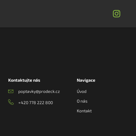
Kontaktujte nás
Navigace
poptavky@prodeck.cz
Úvod
O nás
+420 778 222 800
Kontakt