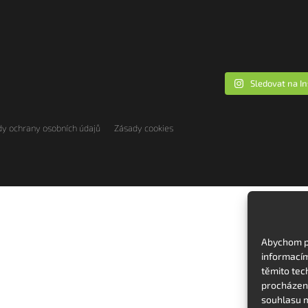
Sledovat na I
y ochrany osobních údajů
Zásady cookies
Abychom po
informacím
těmito tec
procházení
souhlasu m