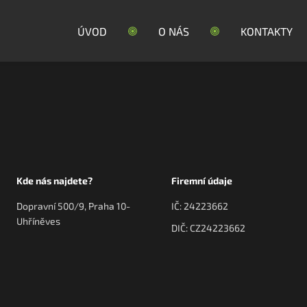
ÚVOD
O NÁS
KONTAKTY
Kde nás najdete?
Firemní údaje
Dopravní 500/9, Praha 10-
IČ: 24223662
Uhříněves
DIČ: CZ24223662