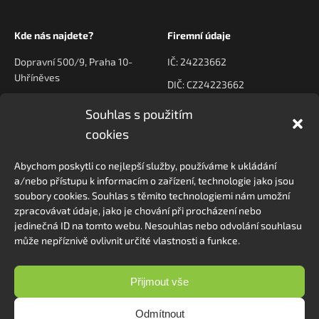
Kde nás najdete?
Firemní údaje
Dopravní 500/9, Praha 10-
IČ: 24223662
Uhříněves
DIČ: CZ24223662
Souhlas s použitím
Kontaktujte nás
Navigace
cookies
poptavky@prodeck.cz
Úvod
Abychom poskytli co nejlepší služby, používáme k ukládání
O nás
+420 778 222 800
a/nebo přístupu k informacím o zařízení, technologie jako jsou
Kontakt
soubory cookies. Souhlas s těmito technologiemi nám umožní
zpracovávat údaje, jako je chování při procházení nebo
jedinečná ID na tomto webu. Nesouhlas nebo odvolání souhlasu
může nepříznivě ovlivnit určité vlastnosti a funkce.
Sledovat na Instagramu
Přijmout vše
Odmítnout