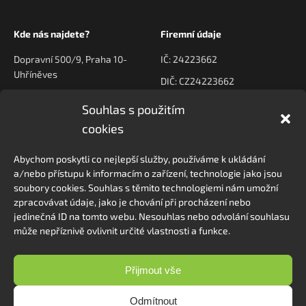
Kde nás najdete?
Firemní údaje
Dopravní 500/9, Praha 10-
IČ: 24223662
Uhříněves
DIČ: CZ24223662
Souhlas s použitím
Kontaktujte nás
Navigace
cookies
poptavky@prodeck.cz
Úvod
Abychom poskytli co nejlepší služby, používáme k ukládání
O nás
+420 778 222 800
a/nebo přístupu k informacím o zařízení, technologie jako jsou
Kontakt
soubory cookies. Souhlas s těmito technologiemi nám umožní
zpracovávat údaje, jako je chování při procházení nebo
jedinečná ID na tomto webu. Nesouhlas nebo odvolání souhlasu
může nepříznivě ovlivnit určité vlastnosti a funkce.
Sledovat na Instagramu
Přijmout vše
Odmítnout