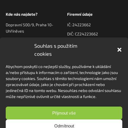
Kde nás najdete?
Firemní údaje
Dopravní 500/9, Praha 10-
IČ: 24223662
Uhříněves
DIČ: CZ24223662
Souhlas s použitím
Kontaktujte nás
Navigace
cookies
poptavky@prodeck.cz
Úvod
Abychom poskytli co nejlepší služby, používáme k ukládání
O nás
+420 778 222 800
a/nebo přístupu k informacím o zařízení, technologie jako jsou
Kontakt
soubory cookies. Souhlas s těmito technologiemi nám umožní
zpracovávat údaje, jako je chování při procházení nebo
jedinečná ID na tomto webu. Nesouhlas nebo odvolání souhlasu
může nepříznivě ovlivnit určité vlastnosti a funkce.
Sledovat na Instagramu
Přijmout vše
Odmítnout