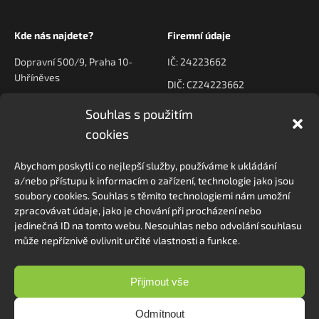
Kde nás najdete?
Firemní údaje
Dopravní 500/9, Praha 10-
IČ: 24223662
Uhříněves
DIČ: CZ24223662
Souhlas s použitím
Kontaktujte nás
Navigace
cookies
poptavky@prodeck.cz
Úvod
Abychom poskytli co nejlepší služby, používáme k ukládání
O nás
+420 778 222 800
a/nebo přístupu k informacím o zařízení, technologie jako jsou
Kontakt
soubory cookies. Souhlas s těmito technologiemi nám umožní
zpracovávat údaje, jako je chování při procházení nebo
jedinečná ID na tomto webu. Nesouhlas nebo odvolání souhlasu
může nepříznivě ovlivnit určité vlastnosti a funkce.
Sledovat na Instagramu
Přijmout vše
Odmítnout