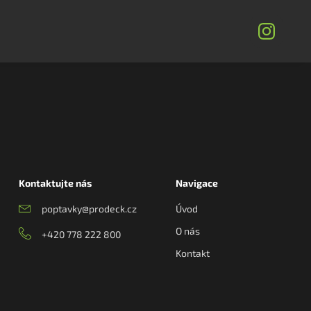
Kontaktujte nás
Navigace
poptavky@prodeck.cz
Úvod
O nás
+420 778 222 800
Kontakt