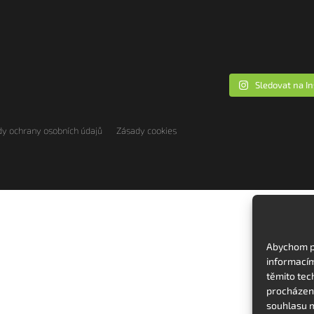
Sledovat na I
y ochrany osobních údajů
Zásady cookies
Abychom po
informacím
těmito tec
procházení
souhlasu m