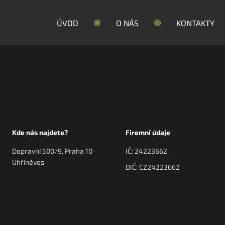
ÚVOD
O NÁS
KONTAKTY
Kde nás najdete?
Firemní údaje
Dopravní 500/9, Praha 10-
IČ: 24223662
Uhříněves
DIČ: CZ24223662