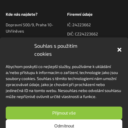
Kde nás najdete?
Firemní údaje
Dopravní 500/9, Praha 10-
IČ: 24223662
Uhříněves
DIČ: CZ24223662
Souhlas s použitím
Kontaktujte nás
Navigace
cookies
poptavky@prodeck.cz
Úvod
Abychom poskytli co nejlepší služby, používáme k ukládání
O nás
+420 778 222 800
a/nebo přístupu k informacím o zařízení, technologie jako jsou
Kontakt
soubory cookies. Souhlas s těmito technologiemi nám umožní
zpracovávat údaje, jako je chování při procházení nebo
jedinečná ID na tomto webu. Nesouhlas nebo odvolání souhlasu
může nepříznivě ovlivnit určité vlastnosti a funkce.
Sledovat na Instagramu
Přijmout vše
Odmítnout