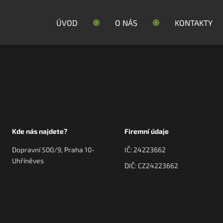
ÚVOD
O NÁS
KONTAKTY
Kde nás najdete?
Firemní údaje
Dopravní 500/9, Praha 10-
IČ: 24223662
Uhříněves
DIČ: CZ24223662