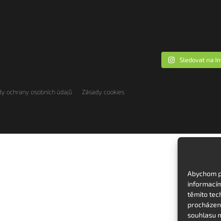
Sledovat na I
y ochrany osobních údajů
Zásady cookies
Abychom po
informacím
těmito tec
procházení
souhlasu m