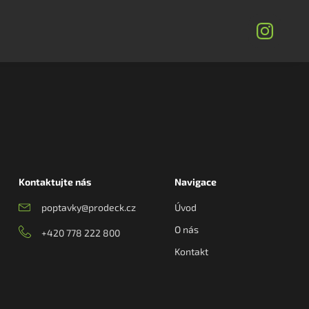
Kontaktujte nás
Navigace
poptavky@prodeck.cz
Úvod
O nás
+420 778 222 800
Kontakt