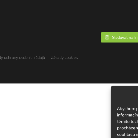
Sledovat na I
y ochrany osobních údajů
Zásady cookies
Abychom po
informacím
těmito tec
procházení
souhlasu m