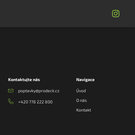
Kontaktujte nás
Navigace
poptavky@prodeck.cz
Úvod
O nás
+420 778 222 800
Kontakt