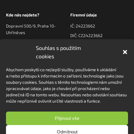
Kde nás najdete?
Firemní údaje
Dopravní 500/9, Praha 10-
IČ: 24223662
Uhříněves
DIČ: CZ24223662
Souhlas s použitím
Kontaktujte nás
Navigace
cookies
poptavky@prodeck.cz
Úvod
Abychom poskytli co nejlepší služby, používáme k ukládání
O nás
+420 778 222 800
a/nebo přístupu k informacím o zařízení, technologie jako jsou
Kontakt
soubory cookies. Souhlas s těmito technologiemi nám umožní
zpracovávat údaje, jako je chování při procházení nebo
jedinečná ID na tomto webu. Nesouhlas nebo odvolání souhlasu
může nepříznivě ovlivnit určité vlastnosti a funkce.
Sledovat na Instagramu
Přijmout vše
Odmítnout