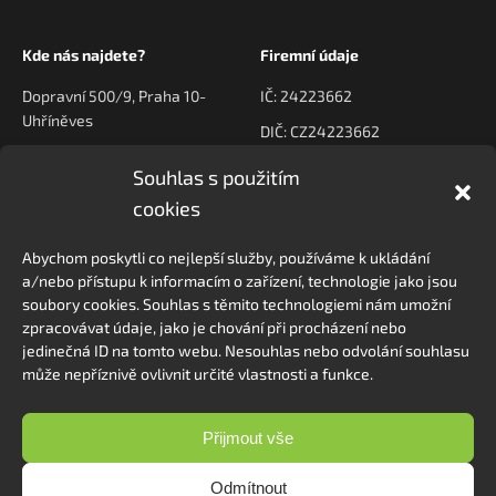
Kde nás najdete?
Firemní údaje
Dopravní 500/9, Praha 10-
IČ: 24223662
Uhříněves
DIČ: CZ24223662
Souhlas s použitím
Kontaktujte nás
Navigace
cookies
poptavky@prodeck.cz
Úvod
Abychom poskytli co nejlepší služby, používáme k ukládání
O nás
+420 778 222 800
a/nebo přístupu k informacím o zařízení, technologie jako jsou
Kontakt
soubory cookies. Souhlas s těmito technologiemi nám umožní
zpracovávat údaje, jako je chování při procházení nebo
jedinečná ID na tomto webu. Nesouhlas nebo odvolání souhlasu
může nepříznivě ovlivnit určité vlastnosti a funkce.
Sledovat na Instagramu
Přijmout vše
Odmítnout