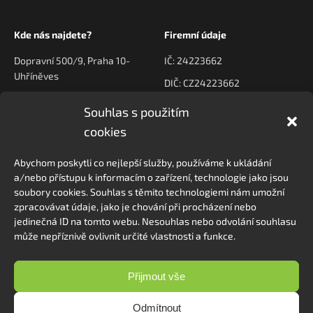
Kde nás najdete?
Firemní údaje
Dopravní 500/9, Praha 10-
IČ: 24223662
Uhříněves
DIČ: CZ24223662
Souhlas s použitím
Kontaktujte nás
Navigace
cookies
poptavky@prodeck.cz
Úvod
Abychom poskytli co nejlepší služby, používáme k ukládání
O nás
+420 778 222 800
a/nebo přístupu k informacím o zařízení, technologie jako jsou
Kontakt
soubory cookies. Souhlas s těmito technologiemi nám umožní
zpracovávat údaje, jako je chování při procházení nebo
jedinečná ID na tomto webu. Nesouhlas nebo odvolání souhlasu
může nepříznivě ovlivnit určité vlastnosti a funkce.
Sledovat na Instagramu
Přijmout vše
Odmítnout