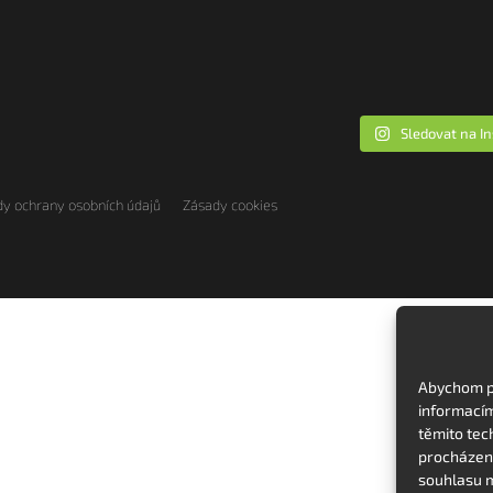
Sledovat na I
y ochrany osobních údajů
Zásady cookies
Abychom po
informacím
těmito tec
procházení
souhlasu m