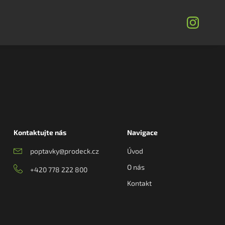
Kontaktujte nás
Navigace
poptavky@prodeck.cz
Úvod
O nás
+420 778 222 800
Kontakt