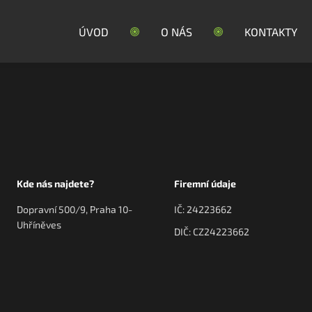
ÚVOD
O NÁS
KONTAKTY
Kde nás najdete?
Firemní údaje
Dopravní 500/9, Praha 10-
IČ: 24223662
Uhříněves
DIČ: CZ24223662