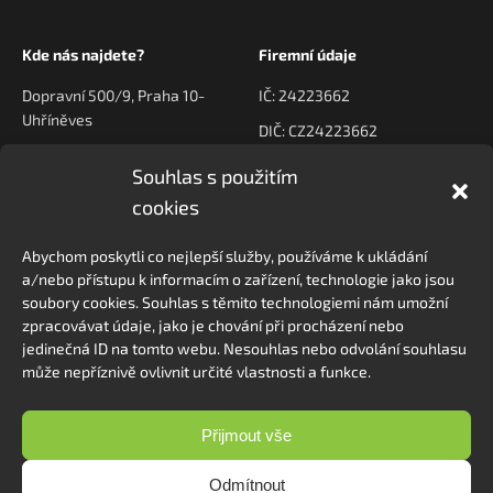
Kde nás najdete?
Firemní údaje
Dopravní 500/9, Praha 10-
IČ: 24223662
Uhříněves
DIČ: CZ24223662
Souhlas s použitím
Kontaktujte nás
Navigace
cookies
poptavky@prodeck.cz
Úvod
Abychom poskytli co nejlepší služby, používáme k ukládání
O nás
+420 778 222 800
a/nebo přístupu k informacím o zařízení, technologie jako jsou
Kontakt
soubory cookies. Souhlas s těmito technologiemi nám umožní
zpracovávat údaje, jako je chování při procházení nebo
jedinečná ID na tomto webu. Nesouhlas nebo odvolání souhlasu
může nepříznivě ovlivnit určité vlastnosti a funkce.
Sledovat na Instagramu
Přijmout vše
Odmítnout