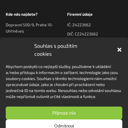
Kde nás najdete?
Firemní údaje
Dopravní 500/9, Praha 10-
IČ: 24223662
Uhříněves
DIČ: CZ24223662
Souhlas s použitím
Kontaktujte nás
Navigace
cookies
poptavky@prodeck.cz
Úvod
Abychom poskytli co nejlepší služby, používáme k ukládání
O nás
+420 778 222 800
a/nebo přístupu k informacím o zařízení, technologie jako jsou
Kontakt
soubory cookies. Souhlas s těmito technologiemi nám umožní
zpracovávat údaje, jako je chování při procházení nebo
jedinečná ID na tomto webu. Nesouhlas nebo odvolání souhlasu
může nepříznivě ovlivnit určité vlastnosti a funkce.
Sledovat na Instagramu
Přijmout vše
Odmítnout