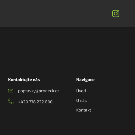
Kontaktujte nás
Navigace
poptavky@prodeck.cz
Úvod
O nás
+420 778 222 800
Kontakt