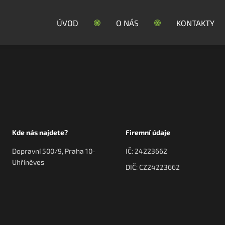
ÚVOD
O NÁS
KONTAKTY
Kde nás najdete?
Firemní údaje
Dopravní 500/9, Praha 10-
IČ: 24223662
Uhříněves
DIČ: CZ24223662