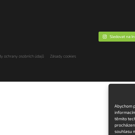
Sledovat na I
y ochrany osobních údajů
Zásady cookies
Abychom po
informacím
těmito tec
procházení
souhlasu m