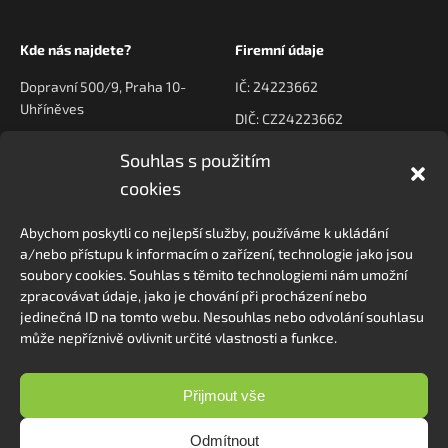
Kde nás najdete?
Firemní údaje
Dopravní 500/9, Praha 10-
IČ: 24223662
Uhříněves
DIČ: CZ24223662
Souhlas s použitím
Kontaktujte nás
Navigace
cookies
poptavky@prodeck.cz
Úvod
Abychom poskytli co nejlepší služby, používáme k ukládání
O nás
+420 778 222 800
a/nebo přístupu k informacím o zařízení, technologie jako jsou
Kontakt
soubory cookies. Souhlas s těmito technologiemi nám umožní
zpracovávat údaje, jako je chování při procházení nebo
jedinečná ID na tomto webu. Nesouhlas nebo odvolání souhlasu
může nepříznivě ovlivnit určité vlastnosti a funkce.
Sledovat na Instagramu
Přijmout vše
Odmítnout