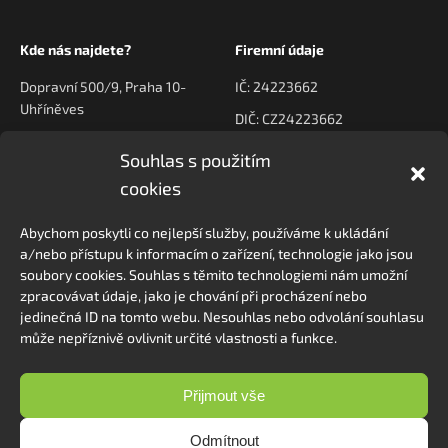
Kde nás najdete?
Firemní údaje
Dopravní 500/9, Praha 10-
IČ: 24223662
Uhříněves
DIČ: CZ24223662
Souhlas s použitím
Kontaktujte nás
Navigace
cookies
poptavky@prodeck.cz
Úvod
Abychom poskytli co nejlepší služby, používáme k ukládání
O nás
+420 778 222 800
a/nebo přístupu k informacím o zařízení, technologie jako jsou
Kontakt
soubory cookies. Souhlas s těmito technologiemi nám umožní
zpracovávat údaje, jako je chování při procházení nebo
jedinečná ID na tomto webu. Nesouhlas nebo odvolání souhlasu
může nepříznivě ovlivnit určité vlastnosti a funkce.
Sledovat na Instagramu
Přijmout vše
Odmítnout