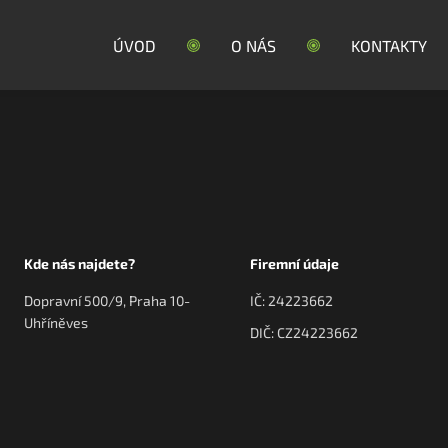
ÚVOD
O NÁS
KONTAKTY
Kde nás najdete?
Firemní údaje
Dopravní 500/9, Praha 10-
IČ: 24223662
Uhříněves
DIČ: CZ24223662