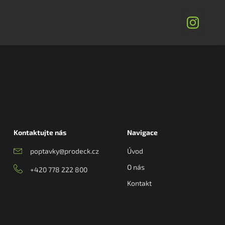
Kontaktujte nás
Navigace
poptavky@prodeck.cz
Úvod
O nás
+420 778 222 800
Kontakt