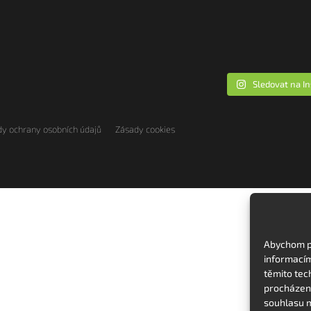
Sledovat na I
y ochrany osobních údajů
Zásady cookies
Abychom po
informacím
těmito tec
procházení
souhlasu m