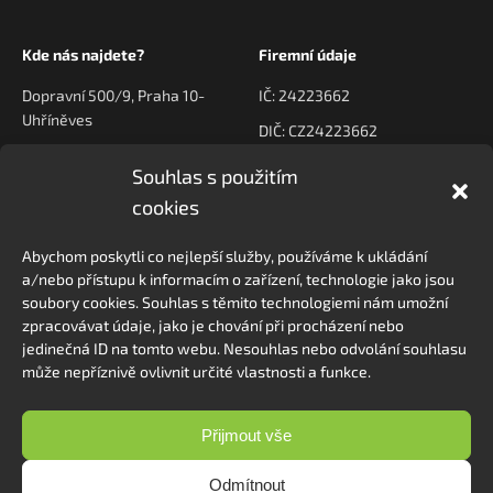
Kde nás najdete?
Firemní údaje
Dopravní 500/9, Praha 10-
IČ: 24223662
Uhříněves
DIČ: CZ24223662
Souhlas s použitím
Kontaktujte nás
Navigace
cookies
poptavky@prodeck.cz
Úvod
Abychom poskytli co nejlepší služby, používáme k ukládání
O nás
+420 778 222 800
a/nebo přístupu k informacím o zařízení, technologie jako jsou
Kontakt
soubory cookies. Souhlas s těmito technologiemi nám umožní
zpracovávat údaje, jako je chování při procházení nebo
jedinečná ID na tomto webu. Nesouhlas nebo odvolání souhlasu
může nepříznivě ovlivnit určité vlastnosti a funkce.
Sledovat na Instagramu
Přijmout vše
Odmítnout