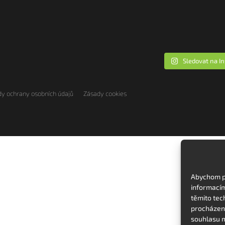
Sledovat na I
y ochrany osobních údajů
Zásady cookies
Abychom po
informacím
těmito tec
procházení
souhlasu m