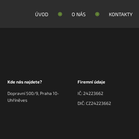
ÚVOD
O NÁS
KONTAKTY
Kde nás najdete?
Firemní údaje
Dopravní 500/9, Praha 10-
IČ: 24223662
Uhříněves
DIČ: CZ24223662