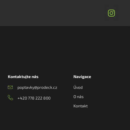
Kontaktujte nás
Navigace
poptavky@prodeck.cz
Úvod
O nás
+420 778 222 800
Kontakt