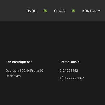
ÚVOD
O NÁS
KONTAKTY
Kde nás najdete?
Firemní údaje
Dopravní 500/9, Praha 10-
IČ: 24223662
Uhříněves
DIČ: CZ24223662