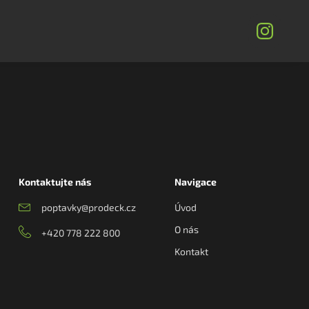
Kontaktujte nás
Navigace
poptavky@prodeck.cz
Úvod
O nás
+420 778 222 800
Kontakt