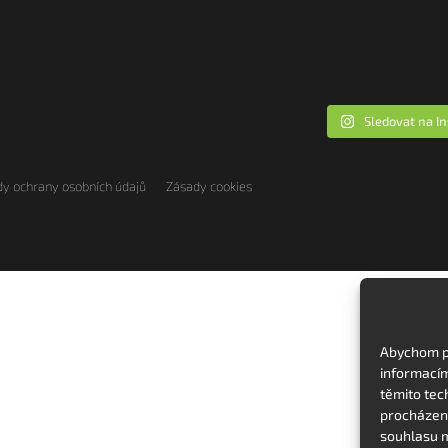
Sledovat na I
y ochrany osobních údajů
Zásady cookies
Abychom po
informacím
těmito tec
procházení
souhlasu m