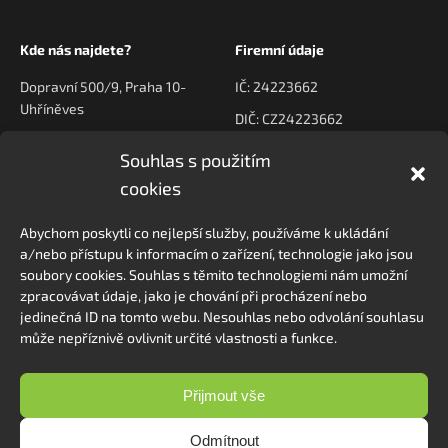
Kde nás najdete?
Firemní údaje
Dopravní 500/9, Praha 10-
IČ: 24223662
Uhříněves
DIČ: CZ24223662
Souhlas s použitím
Kontaktujte nás
Navigace
cookies
poptavky@prodeck.cz
Úvod
Abychom poskytli co nejlepší služby, používáme k ukládání
O nás
+420 778 222 800
a/nebo přístupu k informacím o zařízení, technologie jako jsou
Kontakt
soubory cookies. Souhlas s těmito technologiemi nám umožní
zpracovávat údaje, jako je chování při procházení nebo
jedinečná ID na tomto webu. Nesouhlas nebo odvolání souhlasu
může nepříznivě ovlivnit určité vlastnosti a funkce.
Sledovat na Instagramu
Přijmout vše
Odmítnout