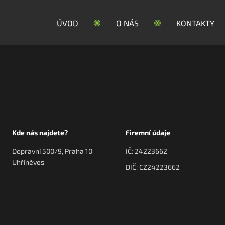
ÚVOD
O NÁS
KONTAKTY
Kde nás najdete?
Firemní údaje
Dopravní 500/9, Praha 10-
IČ: 24223662
Uhříněves
DIČ: CZ24223662