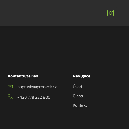
Kontaktujte nás
Navigace
poptavky@prodeck.cz
Úvod
O nás
+420 778 222 800
Kontakt