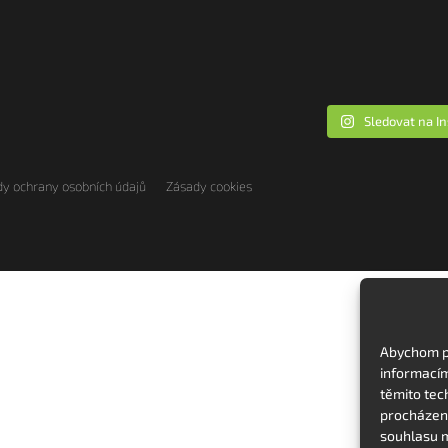
Sledovat na I
y ochrany osobních údajů
Zásady cookies
Abychom po
informacím
těmito tec
procházení
souhlasu m