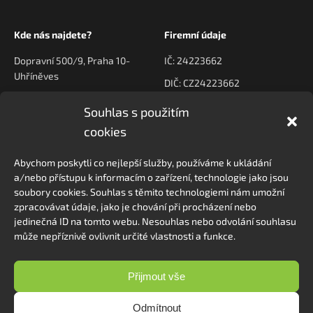
Kde nás najdete?
Firemní údaje
Dopravní 500/9, Praha 10-
IČ: 24223662
Uhříněves
DIČ: CZ24223662
Souhlas s použitím
Kontaktujte nás
Navigace
cookies
poptavky@prodeck.cz
Úvod
Abychom poskytli co nejlepší služby, používáme k ukládání
O nás
+420 778 222 800
a/nebo přístupu k informacím o zařízení, technologie jako jsou
Kontakt
soubory cookies. Souhlas s těmito technologiemi nám umožní
zpracovávat údaje, jako je chování při procházení nebo
jedinečná ID na tomto webu. Nesouhlas nebo odvolání souhlasu
může nepříznivě ovlivnit určité vlastnosti a funkce.
Sledovat na Instagramu
Přijmout vše
Odmítnout