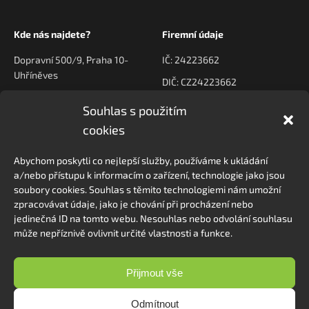
Kde nás najdete?
Firemní údaje
Dopravní 500/9, Praha 10-
IČ: 24223662
Uhříněves
DIČ: CZ24223662
Souhlas s použitím
Kontaktujte nás
Navigace
cookies
poptavky@prodeck.cz
Úvod
Abychom poskytli co nejlepší služby, používáme k ukládání
O nás
+420 778 222 800
a/nebo přístupu k informacím o zařízení, technologie jako jsou
Kontakt
soubory cookies. Souhlas s těmito technologiemi nám umožní
zpracovávat údaje, jako je chování při procházení nebo
jedinečná ID na tomto webu. Nesouhlas nebo odvolání souhlasu
může nepříznivě ovlivnit určité vlastnosti a funkce.
Sledovat na Instagramu
Přijmout vše
Odmítnout