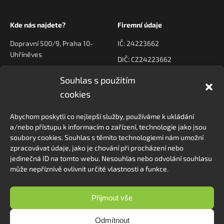
Kde nás najdete?
Firemní údaje
Dopravní 500/9, Praha 10-
IČ: 24223662
Uhříněves
DIČ: CZ24223662
Souhlas s použitím
Kontaktujte nás
Navigace
cookies
poptavky@prodeck.cz
Úvod
Abychom poskytli co nejlepší služby, používáme k ukládání
O nás
+420 778 222 800
a/nebo přístupu k informacím o zařízení, technologie jako jsou
Kontakt
soubory cookies. Souhlas s těmito technologiemi nám umožní
zpracovávat údaje, jako je chování při procházení nebo
jedinečná ID na tomto webu. Nesouhlas nebo odvolání souhlasu
může nepříznivě ovlivnit určité vlastnosti a funkce.
Sledovat na Instagramu
Přijmout vše
Odmítnout