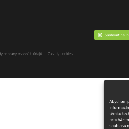
Sledovat na I
y ochrany osobních údajů
Zásady cookies
Abychom po
informacím
těmito tec
procházení
souhlasu m