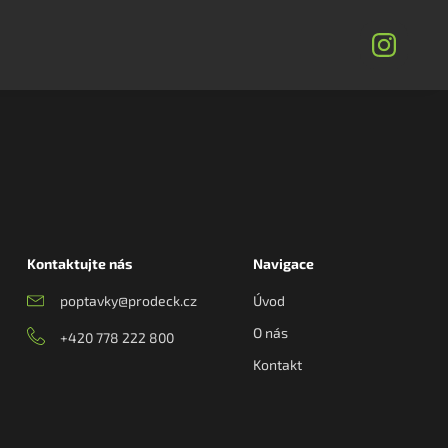
Kontaktujte nás
Navigace
poptavky@prodeck.cz
Úvod
O nás
+420 778 222 800
Kontakt