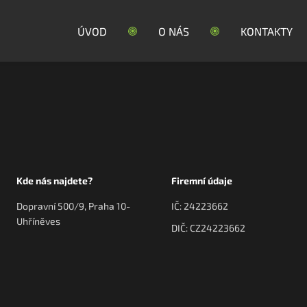
ÚVOD
O NÁS
KONTAKTY
Kde nás najdete?
Firemní údaje
Dopravní 500/9, Praha 10-
IČ: 24223662
Uhříněves
DIČ: CZ24223662