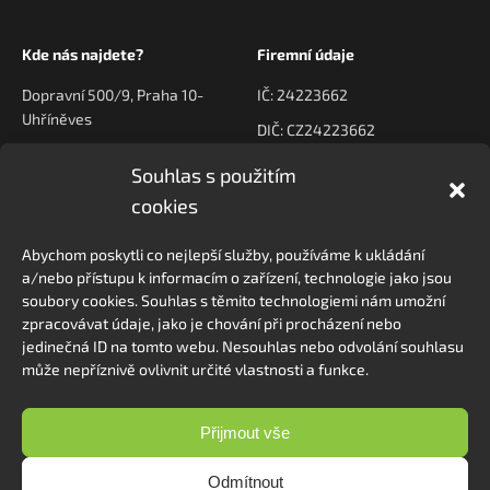
Kde nás najdete?
Firemní údaje
Dopravní 500/9, Praha 10-
IČ: 24223662
Uhříněves
DIČ: CZ24223662
Souhlas s použitím
Kontaktujte nás
Navigace
cookies
poptavky@prodeck.cz
Úvod
Abychom poskytli co nejlepší služby, používáme k ukládání
O nás
+420 778 222 800
a/nebo přístupu k informacím o zařízení, technologie jako jsou
Kontakt
soubory cookies. Souhlas s těmito technologiemi nám umožní
zpracovávat údaje, jako je chování při procházení nebo
jedinečná ID na tomto webu. Nesouhlas nebo odvolání souhlasu
může nepříznivě ovlivnit určité vlastnosti a funkce.
Sledovat na Instagramu
Přijmout vše
Odmítnout