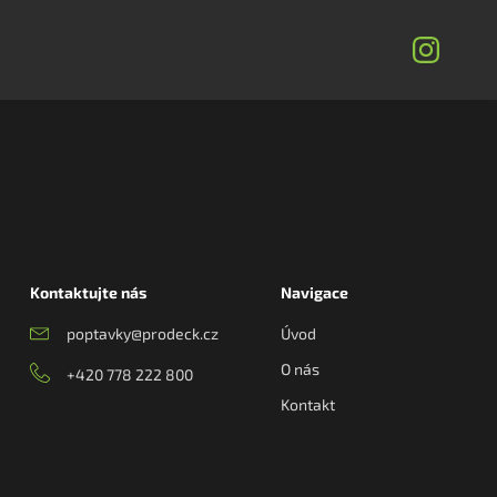
Kontaktujte nás
Navigace
poptavky@prodeck.cz
Úvod
O nás
+420 778 222 800
Kontakt