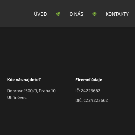
ÚVOD
O NÁS
KONTAKTY
Kde nás najdete?
Firemní údaje
Dopravní 500/9, Praha 10-
IČ: 24223662
Uhříněves
DIČ: CZ24223662