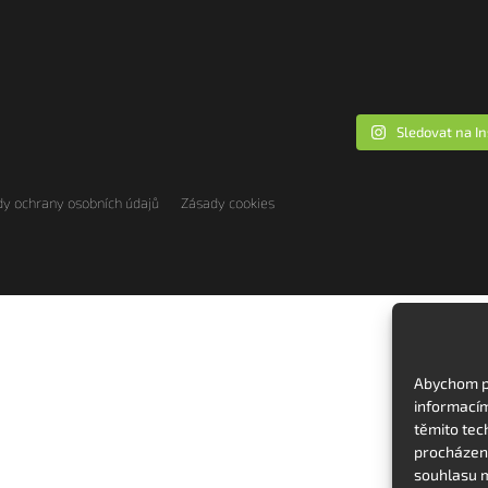
Sledovat na I
y ochrany osobních údajů
Zásady cookies
Abychom po
informacím
těmito tec
procházení
souhlasu m