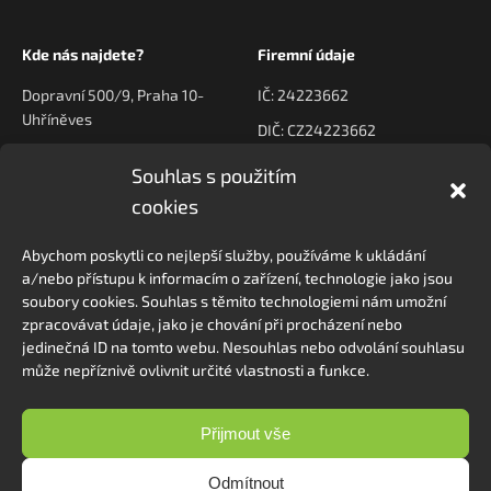
Kde nás najdete?
Firemní údaje
Dopravní 500/9, Praha 10-
IČ: 24223662
Uhříněves
DIČ: CZ24223662
Souhlas s použitím
Kontaktujte nás
Navigace
cookies
poptavky@prodeck.cz
Úvod
Abychom poskytli co nejlepší služby, používáme k ukládání
O nás
+420 778 222 800
a/nebo přístupu k informacím o zařízení, technologie jako jsou
Kontakt
soubory cookies. Souhlas s těmito technologiemi nám umožní
zpracovávat údaje, jako je chování při procházení nebo
jedinečná ID na tomto webu. Nesouhlas nebo odvolání souhlasu
může nepříznivě ovlivnit určité vlastnosti a funkce.
Sledovat na Instagramu
Přijmout vše
Odmítnout