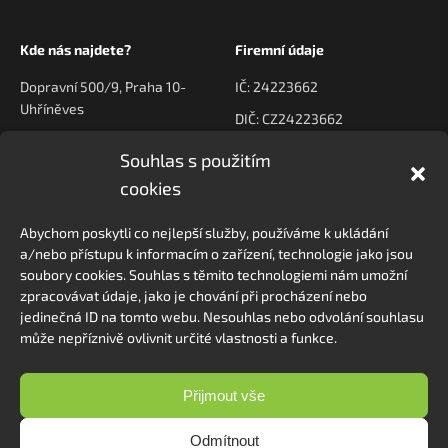
Kde nás najdete?
Firemní údaje
Dopravní 500/9, Praha 10-
IČ: 24223662
Uhříněves
DIČ: CZ24223662
Souhlas s použitím
Kontaktujte nás
Navigace
cookies
poptavky@prodeck.cz
Úvod
Abychom poskytli co nejlepší služby, používáme k ukládání
O nás
+420 778 222 800
a/nebo přístupu k informacím o zařízení, technologie jako jsou
Kontakt
soubory cookies. Souhlas s těmito technologiemi nám umožní
zpracovávat údaje, jako je chování při procházení nebo
jedinečná ID na tomto webu. Nesouhlas nebo odvolání souhlasu
může nepříznivě ovlivnit určité vlastnosti a funkce.
Sledovat na Instagramu
Přijmout vše
Odmítnout