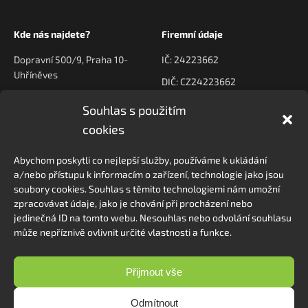
Kde nás najdete?
Firemní údaje
Dopravní 500/9, Praha 10-
IČ: 24223662
Uhříněves
DIČ: CZ24223662
Souhlas s použitím
Kontaktujte nás
Navigace
cookies
poptavky@prodeck.cz
Úvod
Abychom poskytli co nejlepší služby, používáme k ukládání
O nás
+420 778 222 800
a/nebo přístupu k informacím o zařízení, technologie jako jsou
Kontakt
soubory cookies. Souhlas s těmito technologiemi nám umožní
zpracovávat údaje, jako je chování při procházení nebo
jedinečná ID na tomto webu. Nesouhlas nebo odvolání souhlasu
může nepříznivě ovlivnit určité vlastnosti a funkce.
Sledovat na Instagramu
Přijmout vše
Odmítnout