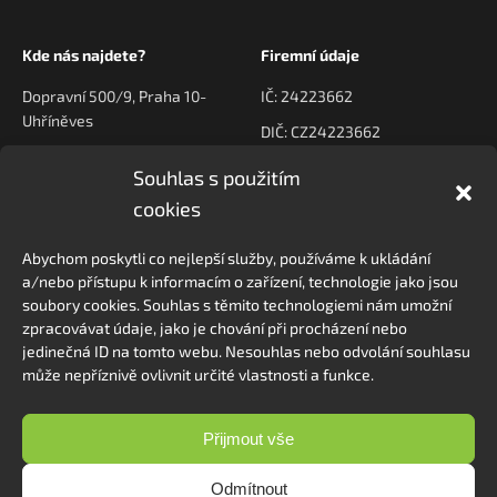
Kde nás najdete?
Firemní údaje
Dopravní 500/9, Praha 10-
IČ: 24223662
Uhříněves
DIČ: CZ24223662
Souhlas s použitím
Kontaktujte nás
Navigace
cookies
poptavky@prodeck.cz
Úvod
Abychom poskytli co nejlepší služby, používáme k ukládání
O nás
+420 778 222 800
a/nebo přístupu k informacím o zařízení, technologie jako jsou
Kontakt
soubory cookies. Souhlas s těmito technologiemi nám umožní
zpracovávat údaje, jako je chování při procházení nebo
jedinečná ID na tomto webu. Nesouhlas nebo odvolání souhlasu
může nepříznivě ovlivnit určité vlastnosti a funkce.
Sledovat na Instagramu
Přijmout vše
Odmítnout