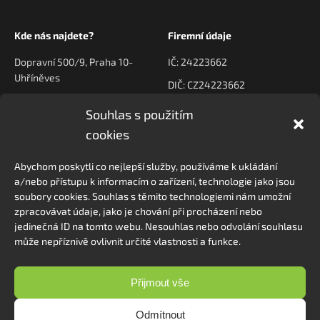
Kde nás najdete?
Firemní údaje
Dopravní 500/9, Praha 10-
IČ: 24223662
Uhříněves
DIČ: CZ24223662
Souhlas s použitím
Kontaktujte nás
Navigace
cookies
poptavky@prodeck.cz
Úvod
Abychom poskytli co nejlepší služby, používáme k ukládání
O nás
+420 778 222 800
a/nebo přístupu k informacím o zařízení, technologie jako jsou
Kontakt
soubory cookies. Souhlas s těmito technologiemi nám umožní
zpracovávat údaje, jako je chování při procházení nebo
jedinečná ID na tomto webu. Nesouhlas nebo odvolání souhlasu
může nepříznivě ovlivnit určité vlastnosti a funkce.
Sledovat na Instagramu
Přijmout vše
Odmítnout