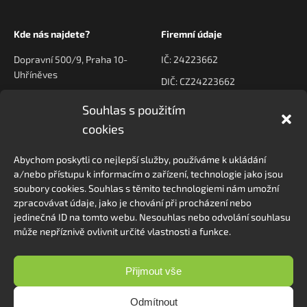
Kde nás najdete?
Firemní údaje
Dopravní 500/9, Praha 10-
IČ: 24223662
Uhříněves
DIČ: CZ24223662
Souhlas s použitím
Kontaktujte nás
Navigace
cookies
poptavky@prodeck.cz
Úvod
Abychom poskytli co nejlepší služby, používáme k ukládání
O nás
+420 778 222 800
a/nebo přístupu k informacím o zařízení, technologie jako jsou
Kontakt
soubory cookies. Souhlas s těmito technologiemi nám umožní
zpracovávat údaje, jako je chování při procházení nebo
jedinečná ID na tomto webu. Nesouhlas nebo odvolání souhlasu
může nepříznivě ovlivnit určité vlastnosti a funkce.
Sledovat na Instagramu
Přijmout vše
Odmítnout