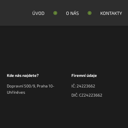
ÚVOD
O NÁS
KONTAKTY
Kde nás najdete?
Firemní údaje
Dopravní 500/9, Praha 10-
IČ: 24223662
Uhříněves
DIČ: CZ24223662