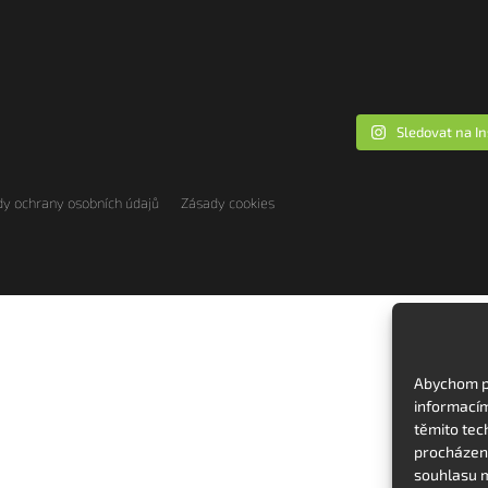
Sledovat na I
y ochrany osobních údajů
Zásady cookies
Abychom po
informacím
těmito tec
procházení
souhlasu m