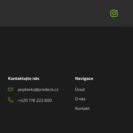
Kontaktujte nás
Navigace
poptavky@prodeck.cz
Úvod
O nás
+420 778 222 800
Kontakt