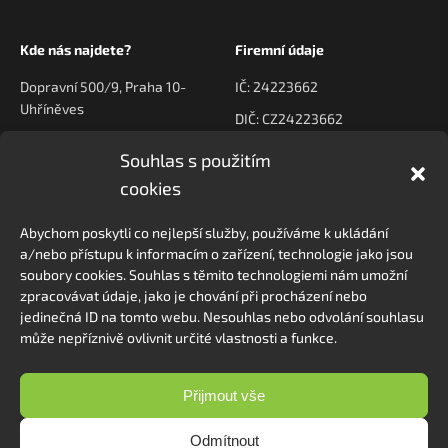
Kde nás najdete?
Firemní údaje
Dopravní 500/9, Praha 10-
IČ: 24223662
Uhříněves
DIČ: CZ24223662
Souhlas s použitím
Kontaktujte nás
Navigace
cookies
poptavky@prodeck.cz
Úvod
Abychom poskytli co nejlepší služby, používáme k ukládání
O nás
+420 778 222 800
a/nebo přístupu k informacím o zařízení, technologie jako jsou
Kontakt
soubory cookies. Souhlas s těmito technologiemi nám umožní
zpracovávat údaje, jako je chování při procházení nebo
jedinečná ID na tomto webu. Nesouhlas nebo odvolání souhlasu
může nepříznivě ovlivnit určité vlastnosti a funkce.
Sledovat na Instagramu
Přijmout vše
Odmítnout