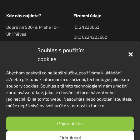
Kde nás najdete?
Firemní údaje
Dopravní 500/9, Praha 10-
IČ: 24223662
Uhříněves
DIČ: CZ24223662
Souhlas s použitím
Kontaktujte nás
Navigace
cookies
poptavky@prodeck.cz
Úvod
Abychom poskytli co nejlepší služby, používáme k ukládání
O nás
+420 778 222 800
a/nebo přístupu k informacím o zařízení, technologie jako jsou
Kontakt
soubory cookies. Souhlas s těmito technologiemi nám umožní
zpracovávat údaje, jako je chování při procházení nebo
jedinečná ID na tomto webu. Nesouhlas nebo odvolání souhlasu
může nepříznivě ovlivnit určité vlastnosti a funkce.
Sledovat na Instagramu
Přijmout vše
Odmítnout