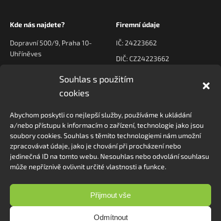
Kde nás najdete?
Firemní údaje
Dopravní 500/9, Praha 10-
IČ: 24223662
Uhříněves
DIČ: CZ24223662
Souhlas s použitím
Kontaktujte nás
Navigace
cookies
poptavky@prodeck.cz
Úvod
Abychom poskytli co nejlepší služby, používáme k ukládání
O nás
+420 778 222 800
a/nebo přístupu k informacím o zařízení, technologie jako jsou
Kontakt
soubory cookies. Souhlas s těmito technologiemi nám umožní
zpracovávat údaje, jako je chování při procházení nebo
jedinečná ID na tomto webu. Nesouhlas nebo odvolání souhlasu
může nepříznivě ovlivnit určité vlastnosti a funkce.
Sledovat na Instagramu
Přijmout vše
Odmítnout