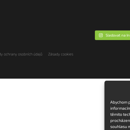
Sledovat na I
y ochrany osobních údajů
Zásady cookies
Abychom po
informacím
těmito tec
procházení
souhlasu m