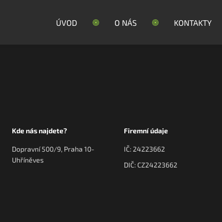
ÚVOD
O NÁS
KONTAKTY
Kde nás najdete?
Firemní údaje
Dopravní 500/9, Praha 10-
IČ: 24223662
Uhříněves
DIČ: CZ24223662