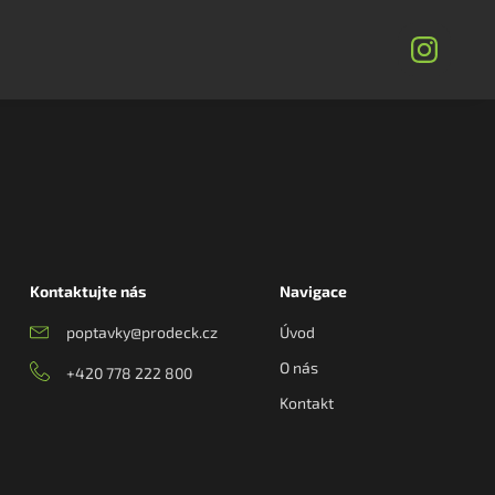
Kontaktujte nás
Navigace
poptavky@prodeck.cz
Úvod
O nás
+420 778 222 800
Kontakt