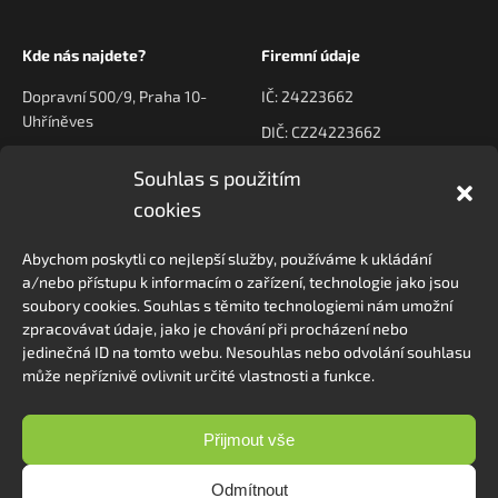
Kde nás najdete?
Firemní údaje
Dopravní 500/9, Praha 10-
IČ: 24223662
Uhříněves
DIČ: CZ24223662
Souhlas s použitím
Kontaktujte nás
Navigace
cookies
poptavky@prodeck.cz
Úvod
Abychom poskytli co nejlepší služby, používáme k ukládání
O nás
+420 778 222 800
a/nebo přístupu k informacím o zařízení, technologie jako jsou
Kontakt
soubory cookies. Souhlas s těmito technologiemi nám umožní
zpracovávat údaje, jako je chování při procházení nebo
jedinečná ID na tomto webu. Nesouhlas nebo odvolání souhlasu
může nepříznivě ovlivnit určité vlastnosti a funkce.
Sledovat na Instagramu
Přijmout vše
Odmítnout