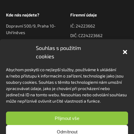
Kde nás najdete?
Firemní údaje
Dopravní 500/9, Praha 10-
IČ: 24223662
Uhříněves
DIČ: CZ24223662
Souhlas s použitím
Kontaktujte nás
Navigace
cookies
poptavky@prodeck.cz
Úvod
Abychom poskytli co nejlepší služby, používáme k ukládání
O nás
+420 778 222 800
a/nebo přístupu k informacím o zařízení, technologie jako jsou
Kontakt
soubory cookies. Souhlas s těmito technologiemi nám umožní
zpracovávat údaje, jako je chování při procházení nebo
jedinečná ID na tomto webu. Nesouhlas nebo odvolání souhlasu
může nepříznivě ovlivnit určité vlastnosti a funkce.
Sledovat na Instagramu
Přijmout vše
Odmítnout